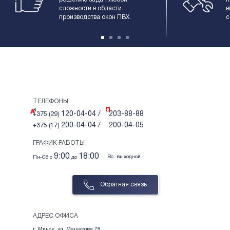
сложности в области 
в
производства окон ПВХ.
с
ТЕЛЕФОНЫ
120-04-04 /
203-88-88
+375 (29)
200-04-04 /
200-04-05
+375 (17)
ГРАФИК РАБОТЫ
9:00
18:00
Вс: выходной
Пн-Сб с
до
Обратная связь
АДРЕС ОФИСА
г. Минск, ул. Машерова 78