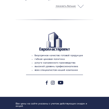
Входные двери Shuco
показать больше
Окна ПВХ в рассрочку
Доставка
Установка и монтаж
пластиковых окон ПВХ
Отделка откосов для пластиковых окон
Вывоз мусора
Остекление балконов и лоджий
Ламинация оконного профиля ПВХ
Гарантийное обслуживание
безупречное качество готовой продукции
Изготовление витражей
гибкая ценовая политика
услуги налаженного производства
Тонировка окон
высокий уровень профессионализма
всех специалистов нашей компании
Все цены на сайте указаны с учетом действующих скидок и
акций.