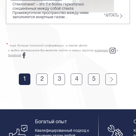
Стеклопакет – это 2 и более герметично
соединённых между собой стекла.
Промежуточное пространство между ними
ЧИТАТЬ
заполняется инертным газом...
- еще больше полезной информации, а также фото
и видео материалов Вы можете найти в наших группах
instagram
и
facebook
1
2
3
4
5
Богатый опыт
Квалифицированный подход к 
К
решению задач любой 
п